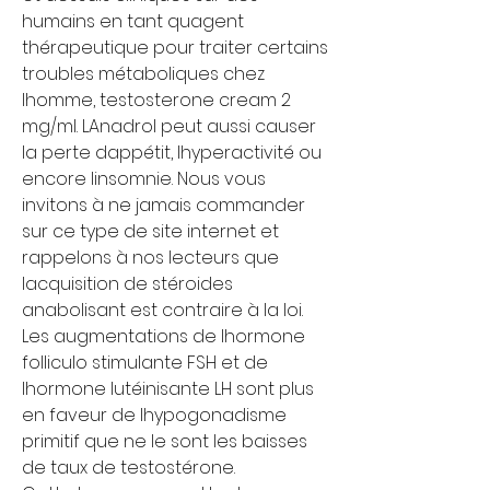
humains en tant quagent 
thérapeutique pour traiter certains 
troubles métaboliques chez 
lhomme, testosterone cream 2 
mg/ml. LAnadrol peut aussi causer 
la perte dappétit, lhyperactivité ou 
encore linsomnie. Nous vous 
invitons à ne jamais commander 
sur ce type de site internet et 
rappelons à nos lecteurs que 
lacquisition de stéroides 
anabolisant est contraire à la loi. 
Les augmentations de lhormone 
folliculo stimulante FSH et de 
lhormone lutéinisante LH sont plus 
en faveur de lhypogonadisme 
primitif que ne le sont les baisses 
de taux de testostérone.