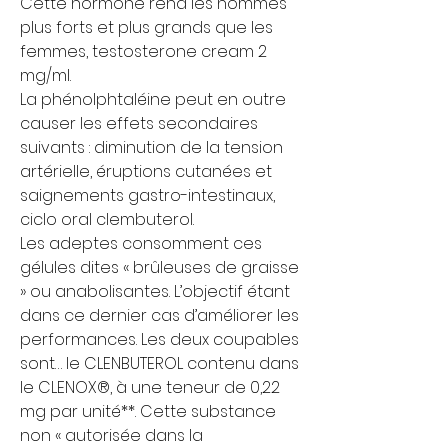
Cette hormone rend les hommes 
plus forts et plus grands que les 
femmes, testosterone cream 2 
mg/ml.
La phénolphtaléine peut en outre 
causer les effets secondaires 
suivants : diminution de la tension 
artérielle, éruptions cutanées et 
saignements gastro-intestinaux, 
ciclo oral clembuterol. 
Les adeptes consomment ces 
gélules dites « brûleuses de graisse 
» ou anabolisantes. L’objectif étant 
dans ce dernier cas d’améliorer les 
performances. Les deux coupables 
sont… le CLENBUTEROL contenu dans 
le CLENOX®, à une teneur de 0,22 
mg par unité**. Cette substance 
non « autorisée dans la 