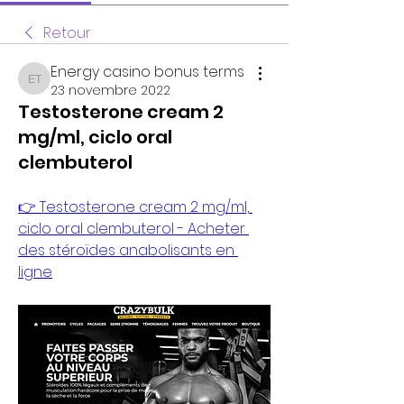
Retour
Energy casino bonus terms
Energy casino bonus terms
23 novembre 2022
Testosterone cream 2
mg/ml, ciclo oral
clembuterol
👉 Testosterone cream 2 mg/ml, 
ciclo oral clembuterol - Acheter 
des stéroïdes anabolisants en 
ligne