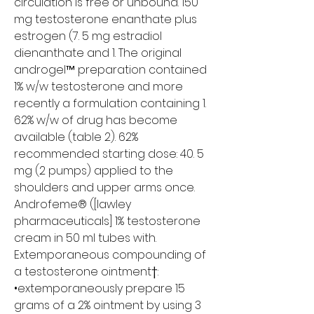
circulation is free or unbound. 150 
mg testosterone enanthate plus 
estrogen (7. 5 mg estradiol 
dienanthate and 1. The original 
androgel™ preparation contained 
1% w/w testosterone and more 
recently a formulation containing 1. 
62% w/w of drug has become 
available (table 2). 62% 
recommended starting dose: 40. 5 
mg (2 pumps) applied to the 
shoulders and upper arms once. 
Androfeme® ([lawley 
pharmaceuticals] 1% testosterone 
cream in 50 ml tubes with. 
Extemporaneous compounding of 
a testosterone ointment†: 
•extemporaneously prepare 15 
grams of a 2% ointment by using 3 