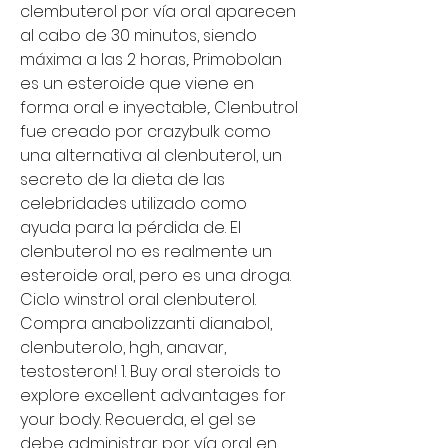
clembuterol por vía oral aparecen 
al cabo de 30 minutos, siendo 
máxima a las 2 horas,. Primobolan 
es un esteroide que viene en 
forma oral e inyectable,. Clenbutrol 
fue creado por crazybulk como 
una alternativa al clenbuterol, un 
secreto de la dieta de las 
celebridades utilizado como 
ayuda para la pérdida de. El 
clenbuterol no es realmente un 
esteroide oral, pero es una droga. 
Ciclo winstrol oral clenbuterol. 
Compra anabolizzanti dianabol, 
clenbuterolo, hgh, anavar, 
testosteron! 1. Buy oral steroids to 
explore excellent advantages for 
your body. Recuerda, el gel se 
debe administrar por vía oral en 