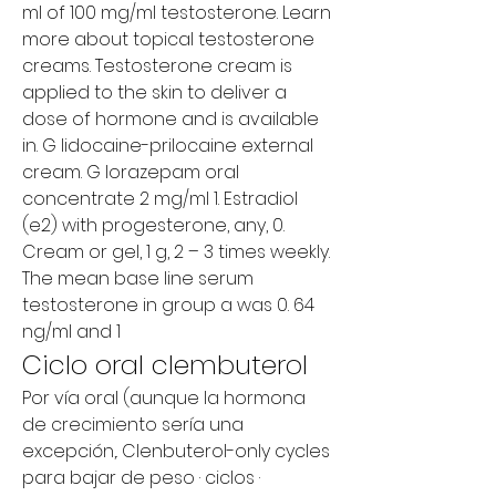
ml of 100 mg/ml testosterone. Learn 
more about topical testosterone 
creams. Testosterone cream is 
applied to the skin to deliver a 
dose of hormone and is available 
in. G lidocaine-prilocaine external 
cream. G lorazepam oral 
concentrate 2 mg/ml 1. Estradiol 
(e2) with progesterone, any, 0. 
Cream or gel, 1 g, 2 – 3 times weekly. 
The mean base line serum 
testosterone in group a was 0. 64 
ng/ml and 1
Ciclo oral clembuterol
Por vía oral (aunque la hormona 
de crecimiento sería una 
excepción,. Clenbuterol-only cycles 
para bajar de peso · ciclos · 