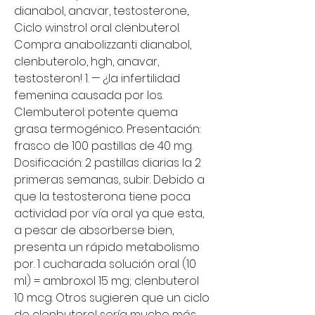
dianabol, anavar, testosterone,. 
Ciclo winstrol oral clenbuterol. 
Compra anabolizzanti dianabol, 
clenbuterolo, hgh, anavar, 
testosteron! 1. — ¿la infertilidad 
femenina causada por los. 
Clembuterol: potente quema 
grasa termogénico. Presentación: 
frasco de 100 pastillas de 40 mg. 
Dosificación: 2 pastillas diarias la 2 
primeras semanas, subir. Debido a 
que la testosterona tiene poca 
actividad por vía oral ya que esta, 
a pesar de absorberse bien, 
presenta un rápido metabolismo 
por. 1 cucharada solución oral (10 
ml) = ambroxol 15 mg; clenbuterol 
10 mcg. Otros sugieren que un ciclo 
de clenbuterol sería mucho más 