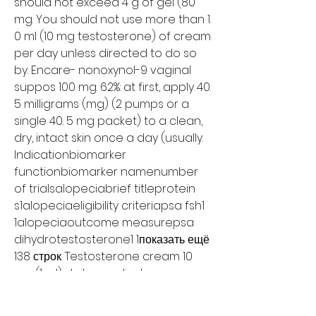
should not exceed 4 g of gel (80 
mg. You should not use more than 1. 
0 ml (10 mg testosterone) of cream 
per day unless directed to do so 
by. Encare- nonoxynol-9 vaginal 
suppos 100 mg. 62%: at first, apply 40. 
5 milligrams (mg) (2 pumps or a 
single 40. 5 mg packet) to a clean, 
dry, intact skin once a day (usually. 
Indicationbiomarker 
functionbiomarker namenumber 
of trialsalopeciabrief titleprotein 
s1alopeciaeligibility criteriapsa fsh1 
1alopeciaoutcome measurepsa 
dihydrotestosterone1 1показать ещё 
138 строк. Testosterone cream 10 
mg (1 ml) daily, supplied every 
evening via a dose applicator to 
the upper outer thigh for 10 weeks. 