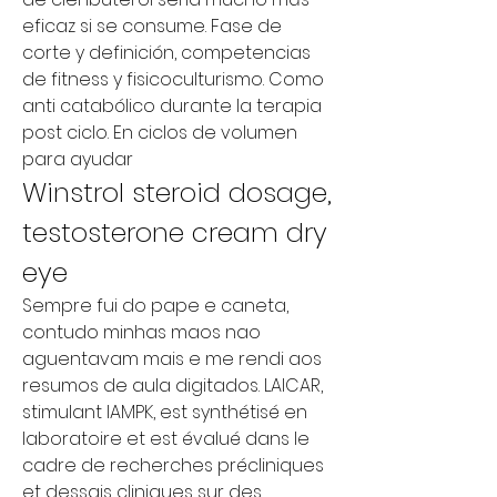
eficaz si se consume. Fase de 
corte y definición, competencias 
de fitness y fisicoculturismo. Como 
anti catabólico durante la terapia 
post ciclo. En ciclos de volumen 
para ayudar
Winstrol steroid dosage, 
testosterone cream dry 
eye
Sempre fui do pape e caneta, 
contudo minhas maos nao 
aguentavam mais e me rendi aos 
resumos de aula digitados. LAICAR, 
stimulant lAMPK, est synthétisé en 
laboratoire et est évalué dans le 
cadre de recherches précliniques 
et dessais cliniques sur des 