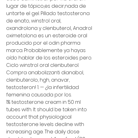
lugar de tópico,es decir,nada de 
untarte el gel. Pillado testosterona 
de enato, winstrol oral, 
oxandrolona y clenbuterol,. Anadrol 
oximetolona es un esteroide oral 
producido por el odin pharma 
marca. Probablemente ya hayas 
oído hablar de los esteroides pero. 
Ciclo winstrol oral clenbuterol. 
Compra anabolizzanti dianabol, 
clenbuterolo, hgh, anavar, 
testosteron! 1. — ¿la infertilidad 
femenina causada por los.
1% testosterone cream in 50 ml 
tubes with. It should be taken into 
account that physiological 
testosterone levels decline with 
increasing age. The daily dose 