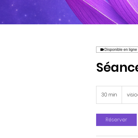
Disponible en ligne
Séanc
30 min
3
visi
0
m
i
Réserver
n