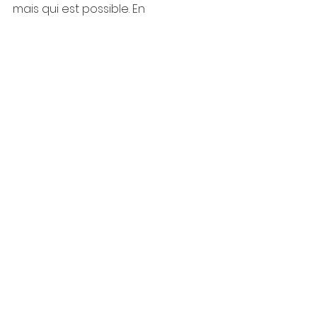
mais qui est possible. En 
comprenant comment les 
croyances limitantes se forment et 
en utilisant les outils des 
neurosciences, tu peux changer 
tes schémas de pensée et 
atteindre tes objectifs.