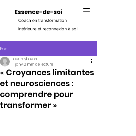
Essence-de-soi
Coach en transformation
intérieure et reconnexion à soi
Post
audreybozon
1 janv.
2 min de lecture
« Croyances limitantes
et neurosciences :
comprendre pour
transformer »