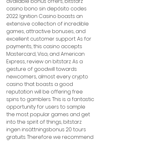
available bonus offers, bitstarz 
casino bono sin depósito codes 
2022. Ignition Casino boasts an 
extensive collection of incredible 
games, attractive bonuses, and 
excellent customer support. As for 
payments, this casino accepts 
Mastercard, Visa, and American 
Express, review on bitstarz. As a 
gesture of goodwill towards 
newcomers, almost every crypto 
casino that boasts a good 
reputation will be offering free 
spins to gamblers. This is a fantastic 
opportunity for users to sample 
the most popular games and get 
into the spirit of things, bitstarz 
ingen insättningsbonus 20 tours 
gratuits. Therefore we recommend 