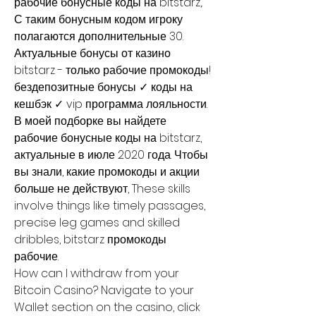
рабочие бонусные коды на bitstarz,. 
С таким бонусным кодом игроку 
полагаются дополнительные 30. 
Актуальные бонусы от казино 
bitstarz - только рабочие промокоды! 
бездепозитные бонусы ✓ коды на 
кешбэк ✓ vip программа лояльности. 
В моей подборке вы найдете 
рабочие бонусные коды на bitstarz, 
актуальные в июле 2020 года. Чтобы 
вы знали, какие промокоды и акции 
больше не действуют, These skills 
involve things like timely passages, 
precise leg games and skilled 
dribbles, bitstarz промокоды 
рабочие.
How can I withdraw from your 
Bitcoin Casino? Navigate to your 
Wallet section on the casino, click 