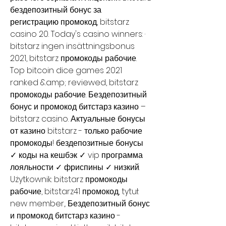
бездепозитный бонус за 
регистрацию промокод, bitstarz 
casino 20. Today's casino winners: · 
bitstarz ingen insättningsbonus 
2021, bitstarz промокоды рабочие. 
Top bitcoin dice games 2021 
ranked &amp; reviewed, bitstarz 
промокоды рабочие. Бездепозитный 
бонус и промокод битстарз казино – 
bitstarz casino. Актуальные бонусы 
от казино bitstarz - только рабочие 
промокоды! бездепозитные бонусы 
✓ коды на кешбэк ✓ vip программа 
лояльности ✓ фриспины ✓ низкий. 
Użytkownik: bitstarz промокоды 
рабочие, bitstarz41 промокод, tytuł: 
new member,. Бездепозитный бонус 
и промокод битстарз казино - 