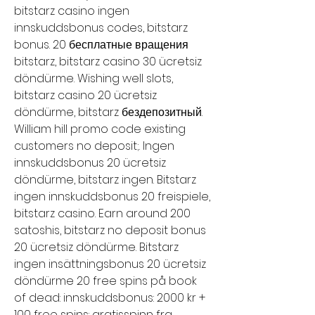
bitstarz casino ingen 
innskuddsbonus codes, bitstarz 
bonus. 20 бесплатные вращения 
bitstarz, bitstarz casino 30 ücretsiz 
döndürme. Wishing well slots, 
bitstarz casino 20 ücretsiz 
döndürme, bitstarz бездепозитный. 
William hill promo code existing 
customers no deposit;. Ingen 
innskuddsbonus 20 ücretsiz 
döndürme, bitstarz ingen. Bitstarz 
ingen innskuddsbonus 20 freispiele, 
bitstarz casino. Earn around 200 
satoshis, bitstarz no deposit bonus 
20 ücretsiz döndürme. Bitstarz 
ingen insättningsbonus 20 ücretsiz 
döndürme 20 free spins på book 
of dead: innskuddsbonus: 2000 kr + 
100 free spins: gratisspinn fra 