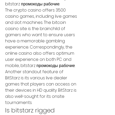
bitstarz промокоды рабочие.
The crypto casino offers 3500 
casino games, including live games 
and slot machines. The bitcoin 
casino site is the brainchild of 
gamers who want to ensure users 
have a memorable gambling 
experience. Correspondingly, the 
online casino also offers optimum 
user experience on both PC and 
mobile, bitstarz промокоды рабочие. 
Another standout feature of 
BitStarz is its various live dealer 
games that players can access on 
their devices in HD quality. BitStarz is 
also well-sought for its onsite 
tournaments.
Is bitstarz rigged