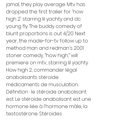
jamal, they play average. Mtv has 
dropped the first trailer for 'how 
high 2' starring lil yachty and dc 
young fly. The buddy comedy of 
blunt proportions is out 4/20. Next 
year, the made-for-tv follow up to 
method man and redman's 2001 
stoner comedy, “how high,” will 
premiere on mtv, starring lil yachty
How high 2, commander légal 
anabolisants stéroïde 
médicaments de musculation.. 
Définition : le stéroïde anabolisant 
est. Le stéroïde anabolisant est une 
hormone liée à l'hormone mâle, la 
testostérone. Stéroïdes 
anabolisants : testostérone et 
dérivés. Phase 2 : sèche. : 
psychological effects of 