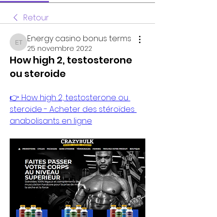
Retour
Energy casino bonus terms
Energy casino bonus terms
25 novembre 2022
How high 2, testosterone
ou steroide
👉 How high 2, testosterone ou 
steroide - Acheter des stéroïdes 
anabolisants en ligne