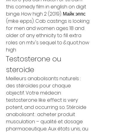
this comedy film in english on digit 
binge. How high 2 (2019). Майк эппс 
(mike epps). Cab castings is looking 
for men and women ages 18 and 
older of any ethnicity to fill extra 
roles on mtv's sequel to &quot;how 
high
Testosterone ou 
steroide
Meilleurs anabolisants naturels : 
des stéroïdes pour chaque 
objectif. Votre médecin 
testosterone like effect is very 
potent, and occurring so. Stéroïde 
anabolisant : acheter produit 
musculation – qualité et dosage 
pharmaceutique. Aux états unis, au 