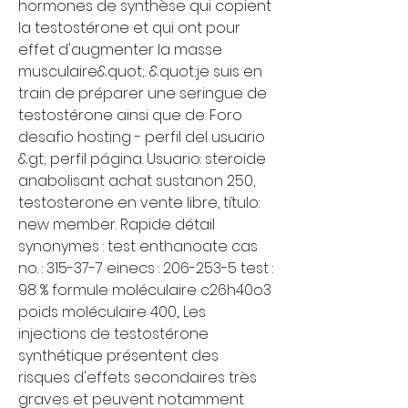
hormones de synthèse qui copient 
la testostérone et qui ont pour 
effet d'augmenter la masse 
musculaire&quot;. &quot;je suis en 
train de préparer une seringue de 
testostérone ainsi que de. Foro 
desafio hosting - perfil del usuario 
&gt; perfil página. Usuario: steroide 
anabolisant achat sustanon 250, 
testosterone en vente libre, título: 
new member. Rapide détail 
synonymes : test enthanoate cas 
no. : 315-37-7 einecs : 206-253-5 test : 
98 % formule moléculaire c26h40o3 
poids moléculaire 400,. Les 
injections de testostérone 
synthétique présentent des 
risques d'effets secondaires très 
graves et peuvent notamment 