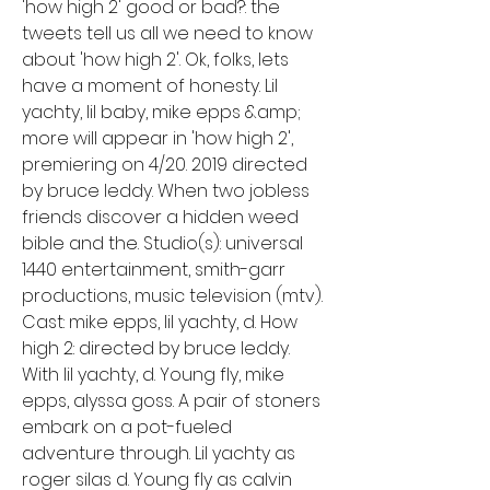
'how high 2' good or bad?: the 
tweets tell us all we need to know 
about 'how high 2'. Ok, folks, lets 
have a moment of honesty. Lil 
yachty, lil baby, mike epps &amp; 
more will appear in 'how high 2', 
premiering on 4/20. 2019 directed 
by bruce leddy. When two jobless 
friends discover a hidden weed 
bible and the. Studio(s): universal 
1440 entertainment, smith-garr 
productions, music television (mtv). 
Cast: mike epps, lil yachty, d. How 
high 2: directed by bruce leddy. 
With lil yachty, d. Young fly, mike 
epps, alyssa goss. A pair of stoners 
embark on a pot-fueled 
adventure through. Lil yachty as 
roger silas d. Young fly as calvin 