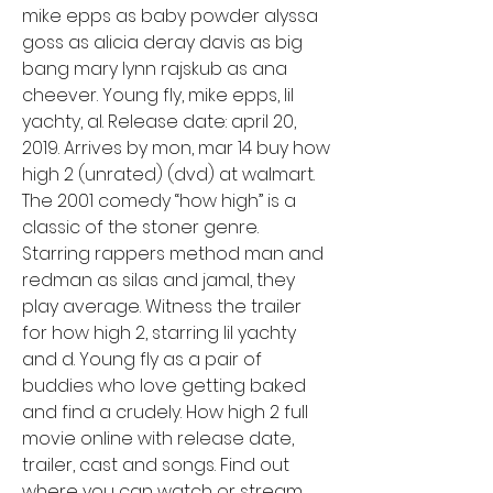
mike epps as baby powder alyssa 
goss as alicia deray davis as big 
bang mary lynn rajskub as ana 
cheever. Young fly, mike epps, lil 
yachty, al. Release date: april 20, 
2019. Arrives by mon, mar 14 buy how 
high 2 (unrated) (dvd) at walmart. 
The 2001 comedy “how high” is a 
classic of the stoner genre. 
Starring rappers method man and 
redman as silas and jamal, they 
play average. Witness the trailer 
for how high 2, starring lil yachty 
and d. Young fly as a pair of 
buddies who love getting baked 
and find a crudely. How high 2 full 
movie online with release date, 
trailer, cast and songs. Find out 
where you can watch or stream 