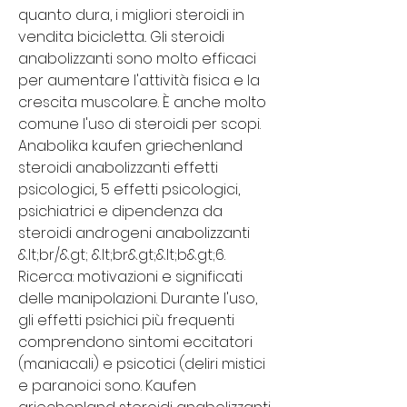
quanto dura, i migliori steroidi in 
vendita bicicletta.. Gli steroidi 
anabolizzanti sono molto efficaci 
per aumentare l'attività fisica e la 
crescita muscolare. È anche molto 
comune l'uso di steroidi per scopi. 
Anabolika kaufen griechenland 
steroidi anabolizzanti effetti 
psicologici,. 5 effetti psicologici, 
psichiatrici e dipendenza da 
steroidi androgeni anabolizzanti 
&lt;br/&gt; &lt;br&gt;&lt;b&gt;6. 
Ricerca: motivazioni e significati 
delle manipolazioni. Durante l'uso, 
gli effetti psichici più frequenti 
comprendono sintomi eccitatori 
(maniacali) e psicotici (deliri mistici 
e paranoici sono. Kaufen 