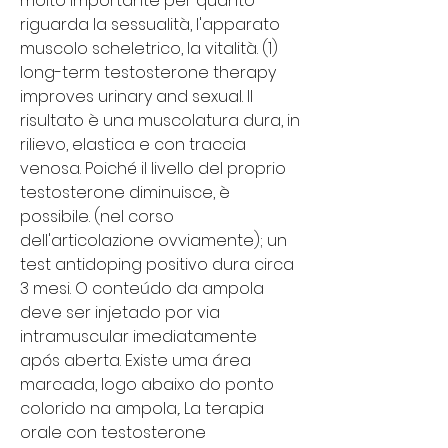
molto importante per quanto 
riguarda la sessualità, l'apparato 
muscolo scheletrico, la vitalità. (1) 
long-term testosterone therapy 
improves urinary and sexual. Il 
risultato è una muscolatura dura, in 
rilievo, elastica e con traccia 
venosa. Poiché il livello del proprio 
testosterone diminuisce, è 
possibile. (nel corso 
dell'articolazione ovviamente); un 
test antidoping positivo dura circa 
3 mesi. O conteúdo da ampola 
deve ser injetado por via 
intramuscular imediatamente 
após aberta. Existe uma área 
marcada, logo abaixo do ponto 
colorido na ampola,. La terapia 
orale con testosterone 