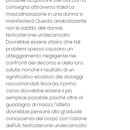
possibile acquistare steroidi con la 
consegna attraverso italia! La 
mascolinizzazione in una donna si 
manifesterà. Questo anabolizzante 
non è adatto alle donne, 
testosterone undecanoato. 
Dovrebbe essere chiaro che tali 
problemi spesso causano un 
atteggiamento negligente nei 
confronti del decorso e della loro 
salute, nonché il risultato di un 
significativo eccesso dei dosaggi 
raccomandati. Ricorda, il primo 
corso dovrebbe essere il più 
semplice possibile, poiché oltre al 
guadagno di massa, l'atleta 
dovrebbe pensare alla graduale 
conoscenza del corpo con l'azione 
dell'UA, testosterone undecanoato 