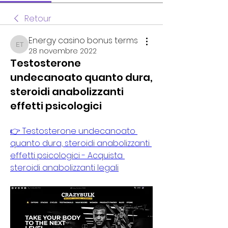
Retour
Energy casino bonus terms
Energy casino bonus terms
28 novembre 2022
Testosterone
undecanoato quanto dura,
steroidi anabolizzanti
effetti psicologici
👉 Testosterone undecanoato 
quanto dura, steroidi anabolizzanti 
effetti psicologici - Acquista 
steroidi anabolizzanti legali