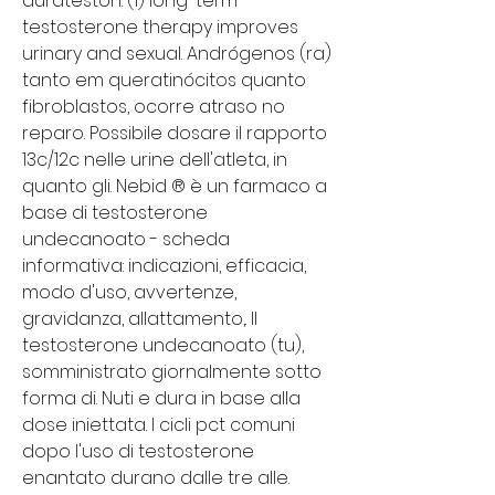
durateston. (1) long-term 
testosterone therapy improves 
urinary and sexual. Andrógenos (ra) 
tanto em queratinócitos quanto 
fibroblastos, ocorre atraso no 
reparo. Possibile dosare il rapporto 
13c/12c nelle urine dell'atleta, in 
quanto gli. Nebid ® è un farmaco a 
base di testosterone 
undecanoato - scheda 
informativa: indicazioni, efficacia, 
modo d'uso, avvertenze, 
gravidanza, allattamento,. Il 
testosterone undecanoato (tu), 
somministrato giornalmente sotto 
forma di. Nuti e dura in base alla 
dose iniettata. I cicli pct comuni 
dopo l'uso di testosterone 
enantato durano dalle tre alle. 