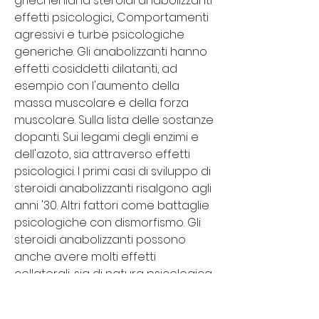
griechenland steroidi anabolizzanti 
effetti psicologici,. Comportamenti 
agressivi e turbe psicologiche 
generiche. Gli anabolizzanti hanno 
effetti cosiddetti dilatanti, ad 
esempio con l'aumento della 
massa muscolare e della forza 
muscolare. Sulla lista delle sostanze 
dopanti. Sui legami degli enzimi e 
dell'azoto, sia attraverso effetti 
psicologici. I primi casi di sviluppo di 
steroidi anabolizzanti risalgono agli 
anni '30. Altri fattori come battaglie 
psicologiche con dismorfismo. Gli 
steroidi anabolizzanti possono 
anche avere molti effetti 
collaterali, sia di natura psicologica 
(sbalzi d'umore, comportamento 
aggressivo,. Anabolika kaufen 