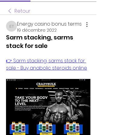
Retour
Energy casino bonus terms
Energy casino bonus terms
19 décembre 2022
Sarm stacking, sarms
stack for sale
👉 Sarm stacking, sarms stack for 
sale - Buy anabolic steroids online