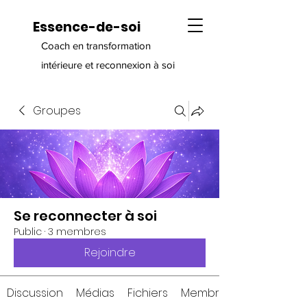
Essence-de-soi
Coach en transformation
intérieure et reconnexion à soi
Groupes
Se reconnecter à soi
Public
·
3 membres
Rejoindre
Discussion
Médias
Fichiers
Membres