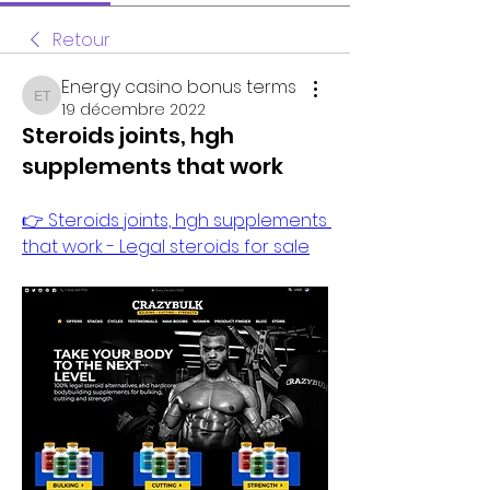
Retour
Energy casino bonus terms
Energy casino bonus terms
19 décembre 2022
Steroids joints, hgh
supplements that work
👉 Steroids joints, hgh supplements 
that work - Legal steroids for sale