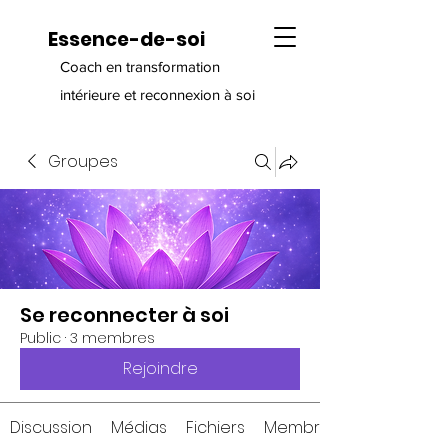
Essence-de-soi
Coach en transformation
intérieure et reconnexion à soi
Groupes
Se reconnecter à soi
Public
·
3 membres
Rejoindre
Discussion
Médias
Fichiers
Membres