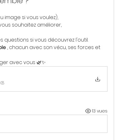
emble ?
u image si vous voulez),
vous souhaitez améliorer,
questions si vous découvrez l'outil.
ble
 , chacun avec son vécu, ses forces et 
nger avec vous 🌿✨
KB
13 vues