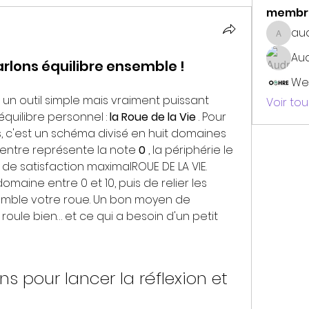
membr
au
audrey
Au
Parlons équilibre ensemble !
We
un outil simple mais vraiment puissant 
Voir to
équilibre personnel : 
la Roue de la Vie
 . Pour 
 c'est un schéma divisé en huit domaines 
centre représente la note 
0
 , la périphérie le 
u de satisfaction maximalROUE DE LA VIE.
maine entre 0 et 10, puis de relier les 
semble votre roue. Un bon moyen de 
roule bien… et ce qui a besoin d'un petit 
s pour lancer la réflexion et 
é