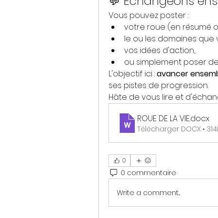
💬 Echangeons ens
Vous pouvez poster :
votre roue (en résumé o
le ou les domaines que 
vos idées d'action,
ou simplement poser des 
L'objectif ici : 
avancer ensem
ses pistes de progression.
Hâte de vous lire et d'écha
ROUE DE LA VIE
.docx
Télécharger DOCX • 314
0
0 commentaire
Write a comment...