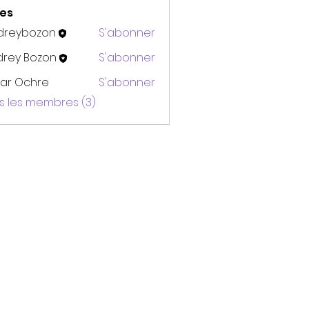
es
dreybozon
S'abonner
bozon
drey Bozon
S'abonner
ar Ochre
S'abonner
us les membres (3)