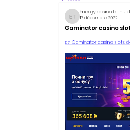
Energy casino bonus 
17 décembre 2022
Energy casino bonus t
Gaminator casino slo
👉 Gaminator casino slots 