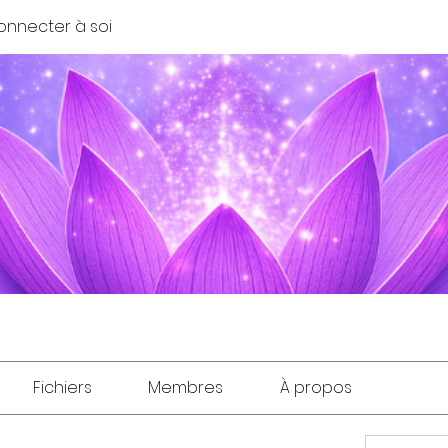
onnecter à soi
Fichiers
Membres
À propos