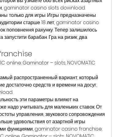
которой вы узнаете обо всех рисках азартных 
и, gaminator casino slots download.
аны только для игры. Игры предназначены 
удитории старше 18 лет, gaminator casino 
ок поповнення рахунку. Тепер залишилось 
а запустити барабан. Гра на ризик, два 
franchise
амый распространенный вариант, который 
 достаточно средств и времени на досуг, 
nload.
льность эти параметры влияют на 
же надо учитывать для маленьких ставок. От 
остоты управления, звукового сопровождения 
ольше удовольствия от азартной игры 
ми функциями, gaminator casino franchise.
C online. Gaminator – slots, NOVOMATIC 