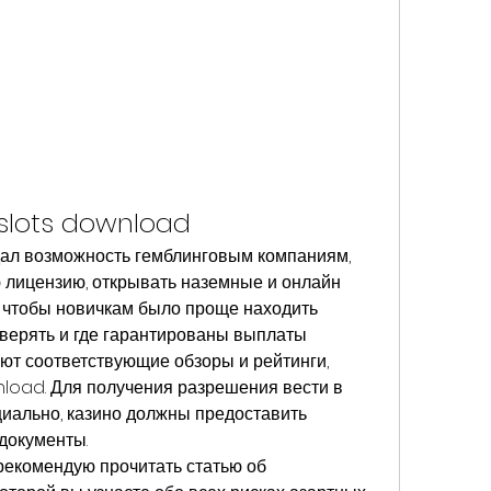
slots download
дал возможность гемблинговым компаниям, 
лицензию, открывать наземные и онлайн 
А чтобы новичкам было проще находить 
верять и где гарантированы выплаты 
ют соответствующие обзоры и рейтинги, 
load. Для получения разрешения вести в 
иально, казино должны предоставить 
документы.
рекомендую прочитать статью об 