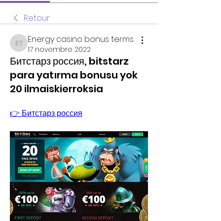
Retour
Energy casino bonus terms
Energy casino bonus terms
17 novembre 2022
Битстарз россия, bitstarz
para yatırma bonusu yok
20 ilmaiskierroksia
👉 Битстарз россия