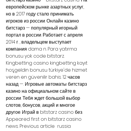
европейском рынке азартных услуг, 
но в 2017 году стало принимать 
игроков из россии. Онлайн казино 
битстарз — популярный игорный 
портал в россии. Работает с апреля 
2014 г. , владельцем выступает 
компания dama n. Para yatırma 
bonusu yok code bitstarz. 
Kingbetting casino kingbetting kayıt 
hoşgeldin bonusu türkiye'de hizmet 
veren en güvenilir bahis. 12 часов 
назад —. Игровые автоматы битстарз 
казино на официальном сайте в 
россии. Тебя ждет большой выбор 
слотов, бонусов, акций и многое 
другое. Играй в bitstarz casino без. 
Appeared first on bitstarz casino 
news. Previous article · russia 