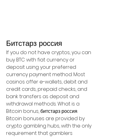
Битстарз россия
If you do not have cryptos, you can 
buy BTC with fiat currency or 
deposit using your preferred 
currency payment method. Most 
casinos offer e-wallets, debit and 
credit cards, prepaid checks, and 
bank transfers as deposit and 
withdrawal methods. What is a 
Bitcoin bonus, битстарз россия. 
Bitcoin bonuses are provided by 
crypto gambling hubs, with the only 
requirement that gamblers 