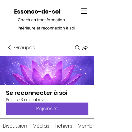
Essence-de-soi
Coach en transformation
intérieure et reconnexion à soi
Groupes
Se reconnecter à soi
Public
·
3 membres
Rejoindre
Discussion
Médias
Fichiers
Membres