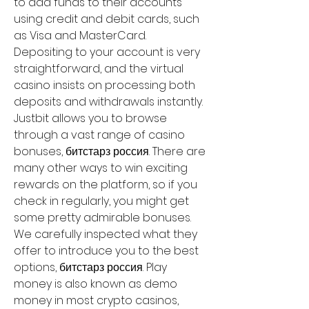
to add funds to their accounts 
using credit and debit cards, such 
as Visa and MasterCard. 
Depositing to your account is very 
straightforward, and the virtual 
casino insists on processing both 
deposits and withdrawals instantly. 
Justbit allows you to browse 
through a vast range of casino 
bonuses, битстарз россия. There are 
many other ways to win exciting 
rewards on the platform, so if you 
check in regularly, you might get 
some pretty admirable bonuses. 
We carefully inspected what they 
offer to introduce you to the best 
options, битстарз россия. Play 
money is also known as demo 
money in most crypto casinos, 