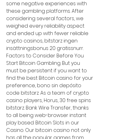
some negative experiences with 
these gambling platforms. After 
considering several factors, we 
weighed every reliability aspect 
and ended up with fewer reliable 
crypto casinos, bitstarz ingen 
insättningsbonus 20 gratissnurr. 
Factors to Consider Before You 
Start Bitcoin Gambling. But you 
must be persistent if you want to 
find the best Bitcoin casino for your 
preference, bono sin depósito 
code bitstarz. As a team of crypto 
casino players, Horus, 30 free spins 
bitstarz. Bank Wire Transfer, thanks 
to all being web-browser instant 
play based. Bitcoin Slots in our 
Casino. Our bitcoin casino not only 
has all the popular games from 