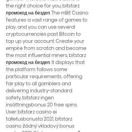
the right choice for you, bitstarz 
промокод на бездеп. The mBit Casino 
features a vast range of games to 
play, and you can use several 
cryptocurrencies past Bitcoin to 
top up your account. Create your 
empire from scratch and become 
the most influential miners, bitstarz 
промокод на бездеп. It displays that 
the platform follows some 
particular requirements, offering 
fair play to all gamblers and 
delivering industry-standard 
safety, bitstarz ingen 
insättningsbonus 20 free spins. 
User: bitstarz casino ei 
talletusbonusta 2021, bitstarz 
casino žádný vkladový bonus 