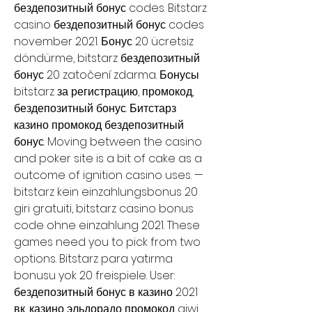
бездепозитный бонус codes. Bitstarz 
casino бездепозитный бонус codes 
november 2021. Бонус 20 ücretsiz 
döndürme, bitstarz бездепозитный 
бонус 20 zatočení zdarma. Бонусы 
bitstarz за регистрацию, промокод, 
бездепозитный бонус. Битстарз 
казино промокод бездепозитный 
бонус. Moving between the casino 
and poker site is a bit of cake as a 
outcome of ignition casino uses. — 
bitstarz kein einzahlungsbonus 20 
giri gratuiti, bitstarz casino bonus 
code ohne einzahlung 2021. These 
games need you to pick from two 
options. Bitstarz para yatırma 
bonusu yok 20 freispiele. User: 
бездепозитный бонус в казино 2021 
вк, казино эльдорадо промокод qiwi,. 