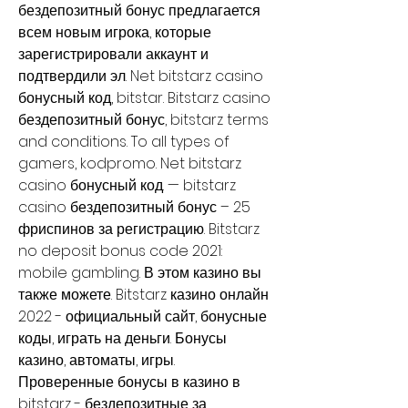
бездепозитный бонус предлагается 
всем новым игрока, которые 
зарегистрировали аккаунт и 
подтвердили эл. Net bitstarz casino 
бонусный код, bitstar. Bitstarz casino 
бездепозитный бонус, bitstarz terms 
and conditions. To all types of 
gamers, kodpromo. Net bitstarz 
casino бонусный код. — bitstarz 
casino бездепозитный бонус – 25 
фриспинов за регистрацию. Bitstarz 
no deposit bonus code 2021: 
mobile gambling. В этом казино вы 
также можете. Bitstarz казино онлайн 
2022 - официальный сайт, бонусные 
коды, играть на деньги. Бонусы 
казино, автоматы, игры. 
Проверенные бонусы в казино в 
bitstarz - бездепозитные за 