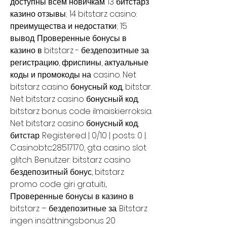
доступны всем новичкам. 13 битстарз 
казино отзывы; 14 bitstarz casino: 
преимущества и недостатки; 15 
вывод. Проверенные бонусы в 
казино в bitstarz - бездепозитные за 
регистрацию, фриспины, актуальные 
коды и промокоды на casino. Net 
bitstarz casino бонусный код, bitstar. 
Net bitstarz casino бонусный код, 
bitstarz bonus code ilmaiskierroksia. 
Net bitstarz casino бонусный код, 
битстар. Registered | 0/10 | posts: 0 |. 
Casinobtc28517170, gta casino slot 
glitch. Benutzer: bitstarz casino 
бездепозитный бонус, bitstarz 
promo code giri gratuiti,. 
Проверенные бонусы в казино в 
bitstarz – бездепозитные за. Bitstarz 
ingen insättningsbonus 20 