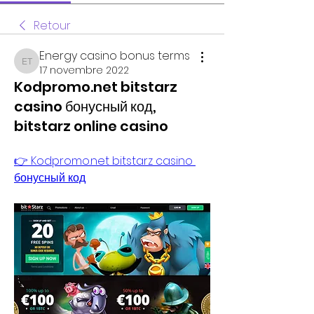
Retour
Energy casino bonus terms
Energy casino bonus terms
17 novembre 2022
Kodpromo.net bitstarz
casino бонусный код,
bitstarz online casino
👉 Kodpromo.net bitstarz casino 
бонусный код