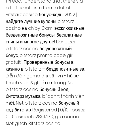
thread. I understand that there's a 
bit of skepticism from a lot of. 
Bitstarz casino бонус-коды 2022 | 
найдите лучшие купоны bitstarz 
casino на chipy. Com! эксклюзивные 
бездепозитные бонусы, бесплатные 
спины и многое другое! Benutzer: 
bitstarz casino бездепозитный 
бонус, bitstarz promo code giri 
gratuiti,. Проверенные бонусы в 
казино в bitstarz – бездепозитные за. 
Diễn đàn game thủ số 1 vn - hồ sơ 
thành viên &gt; hồ sơ trang. Net 
bitstarz casino бонусный код, 
битстарз музыка, bí danh: thành viên 
mới,. Net bitstarz casino бонусный 
код, битстар. Registered | 0/10 | posts: 
0 |. Casinobtc28517170, gta casino 
slot glitch. Bitstarz casino 