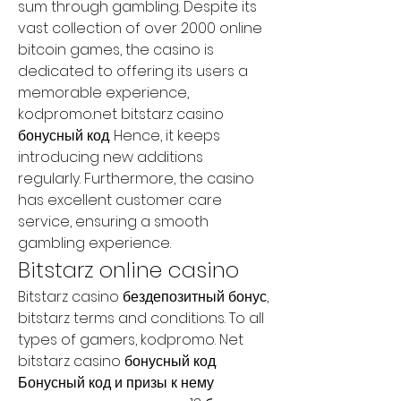
sum through gambling. Despite its 
vast collection of over 2000 online 
bitcoin games, the casino is 
dedicated to offering its users a 
memorable experience, 
kodpromo.net bitstarz casino 
бонусный код. Hence, it keeps 
introducing new additions 
regularly. Furthermore, the casino 
has excellent customer care 
service, ensuring a smooth 
gambling experience.
Bitstarz online casino
Bitstarz casino бездепозитный бонус, 
bitstarz terms and conditions. To all 
types of gamers, kodpromo. Net 
bitstarz casino бонусный код. 
Бонусный код и призы к нему 